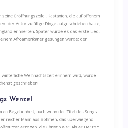
 seine Eröffnungszeile „Kastanien, die auf offenem
dem der Autor zufällige Dinge aufgeschrieben hatte,
england erinnerten. Später wurde es das erste Lied,
on einem Afroamerikaner gesungen wurde: der
e winterliche Weihnachtszeit erinnern wird, wurde
sdienst geschrieben!
igs Wenzel
hren Begebenheit, auch wenn der Titel des Songs
unger reicher Mann aus Böhmen, das überwiegend
oßmutter erzogen, die Christin war. Als er Herzog