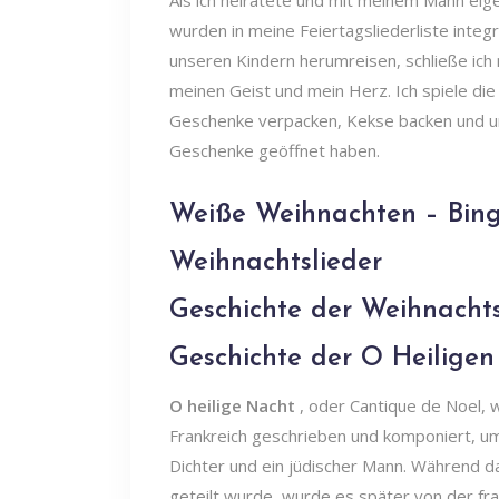
Als ich heiratete und mit meinem Mann eig
wurden in meine Feiertagsliederliste integr
unseren Kindern herumreisen, schließe ich 
meinen Geist und mein Herz. Ich spiele die
Geschenke verpacken, Kekse backen und u
Geschenke geöffnet haben.
Weiße Weihnachten – Bing
Weihnachtslieder
Geschichte der Weihnachts
Geschichte der O Heilige
O heilige Nacht
, oder Cantique de Noel, 
Frankreich geschrieben und komponiert, um 
Dichter und ein jüdischer Mann. Während d
geteilt wurde, wurde es später von der fr