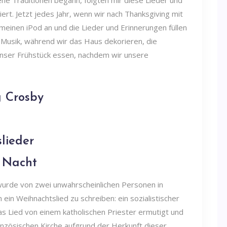
ene Traditionen begann, folgten mir diese Lieder und
iert. Jetzt jedes Jahr, wenn wir nach Thanksgiving mit
meinen iPod an und die Lieder und Erinnerungen füllen
 Musik, während wir das Haus dekorieren, die
nser Frühstück essen, nachdem wir unsere
 Crosby
lieder
n Nacht
wurde von zwei unwahrscheinlichen Personen in
ein Weihnachtslied zu schreiben: ein sozialistischer
as Lied von einem katholischen Priester ermutigt und
anzösischen Kirche aufgrund der Herkunft dieser