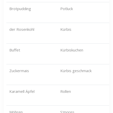
Brotpudding
Potluck
der Rosenkohl
Kürbis
Buffet
Kürbiskuchen
Zuckermais
Kürbis geschmack
Karamell Äpfel
Rollen
Möhren
S'mores