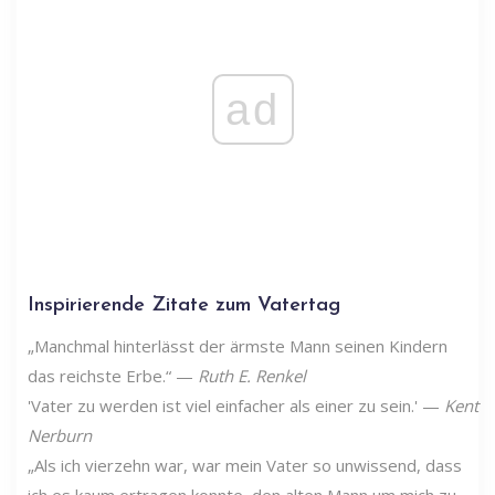
ad
Inspirierende Zitate zum Vatertag
„Manchmal hinterlässt der ärmste Mann seinen Kindern
das reichste Erbe.“ —
Ruth E. Renkel
'Vater zu werden ist viel einfacher als einer zu sein.' —
Kent
Nerburn
„Als ich vierzehn war, war mein Vater so unwissend, dass
ich es kaum ertragen konnte, den alten Mann um mich zu