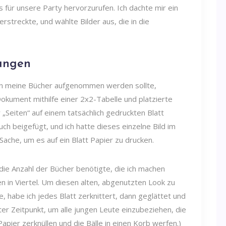
ür unsere Party hervorzurufen. Ich dachte mir ein
rstreckte, und wählte Bilder aus, die in die
dungen
in meine Bücher aufgenommen werden sollte,
Dokument mithilfe einer 2x2-Tabelle und platzierte
r „Seiten“ auf einem tatsächlich gedruckten Blatt
uch beigefügt, und ich hatte dieses einzelne Bild im
Sache, um es auf ein Blatt Papier zu drucken.
r die Anzahl der Bücher benötigte, die ich machen
iten in Viertel. Um diesen alten, abgenutzten Look zu
, habe ich jedes Blatt zerknittert, dann geglättet und
uter Zeitpunkt, um alle jungen Leute einzubeziehen, die
apier zerknüllen und die Bälle in einen Korb werfen.)