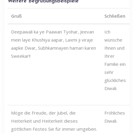
Weitere Begrüßungsbeispiele
Gruß
Schließen
Deepawali ka ye Paawan Tyohar, Jeevan
Ich
mein laye Khushiya aapar, Laxmi ji viraje
wünsche
aapke Dwar, Subhkamnayen hamari karen
Ihnen und
Sweekar!!
Ihrer
Familie ein
sehr
glückliches
Diwali.
Möge die Freude, der Jubel, die
Fröhliches
Heiterkeit und Heiterkeit dieses
Diwali.
göttlichen Festes Sie für immer umgeben.