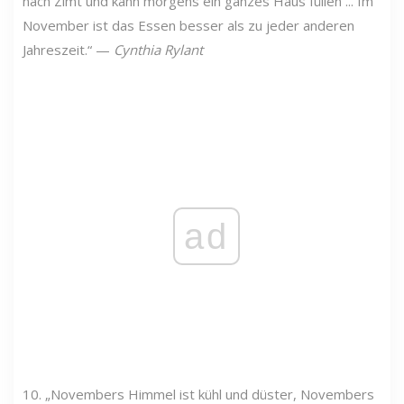
nach Zimt und kann morgens ein ganzes Haus füllen ... Im
November ist das Essen besser als zu jeder anderen
Jahreszeit.“ —
Cynthia Rylant
ad
10. „Novembers Himmel ist kühl und düster, Novembers