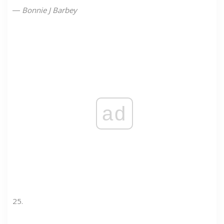
―
Bonnie J Barbey
ad
25.