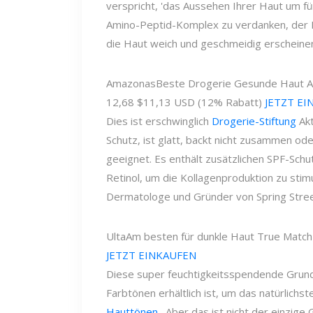
verspricht, 'das Aussehen Ihrer Haut um fün
Amino-Peptid-Komplex zu verdanken, der Ko
die Haut weich und geschmeidig erscheinen
Amazonas
Beste Drogerie Gesunde Haut An
12,68 $
11,13 USD (12% Rabatt)
JETZT EI
Dies ist erschwinglich
Drogerie-Stiftung
Akt
Schutz, ist glatt, backt nicht zusammen ode
geeignet. Es enthält zusätzlichen SPF-Sch
Retinol, um die Kollagenproduktion zu stim
Dermatologe und Gründer von Spring Stre
Ulta
Am besten für dunkle Haut True Matc
JETZT EINKAUFEN
Diese super feuchtigkeitsspendende Grundie
Farbtönen erhältlich ist, um das natürlichste
Hauttönen
. Aber das ist nicht der einzig