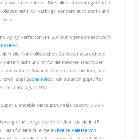
f Jahre zu verkürzen'. Dies alles ist einem getönten
llagen nicht nur verbirgt, sondern auch stärkt und
 lässt.
ti-Aging Perfector SPF 20
Neutrogena
amazon.com
NKAUFEN
iviert alle Kontrollkästchen: Es bietet ausreichend
r knittert nicht und ist für die meisten Hauttypen
utz, um weitere Sonnenschäden zu verhindern, und
ulieren, sagt
Sapna Paläp
, ein staatlich geprüfter
et Dermatology in NYC.
h Super Blendable Makeup
L'Oreal
ulta.com
10,99 $
rung erhält begeisterte Kritiken, da sie in 45
 Finish für eine zu erzielen
breite Palette von
e Grund, warum die Leute es mögen - es enthält die