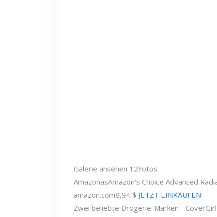
Galerie ansehen
12
Fotos
Amazonas
Amazon's Choice Advanced Radi
amazon.com
8,94 $
JETZT EINKAUFEN
Zwei beliebte Drogerie-Marken - CoverGirl