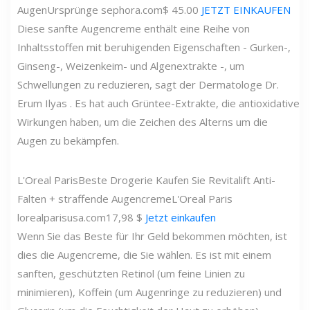
Augen
Ursprünge
sephora.com
$ 45.00
JETZT EINKAUFEN
Diese sanfte Augencreme enthält eine Reihe von
Inhaltsstoffen mit beruhigenden Eigenschaften - Gurken-,
Ginseng-, Weizenkeim- und Algenextrakte -, um
Schwellungen zu reduzieren, sagt der Dermatologe Dr.
Erum Ilyas . Es hat auch Grüntee-Extrakte, die antioxidative
Wirkungen haben, um die Zeichen des Alterns um die
Augen zu bekämpfen.
L'Oreal Paris
Beste Drogerie Kaufen Sie Revitalift Anti-
Falten + straffende Augencreme
L'Oreal Paris
lorealparisusa.com
17,98 $
Jetzt einkaufen
Wenn Sie das Beste für Ihr Geld bekommen möchten, ist
dies die Augencreme, die Sie wählen. Es ist mit einem
sanften, geschützten Retinol (um feine Linien zu
minimieren), Koffein (um Augenringe zu reduzieren) und