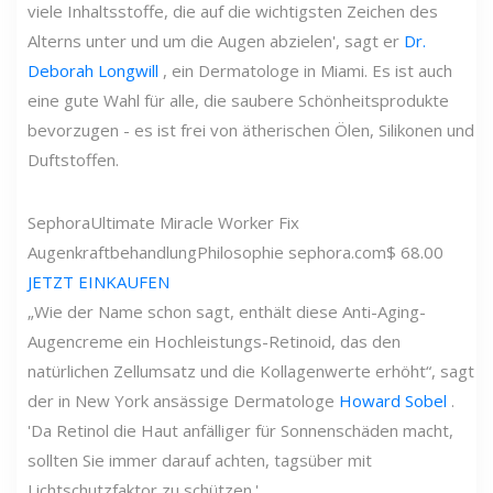
viele Inhaltsstoffe, die auf die wichtigsten Zeichen des
Alterns unter und um die Augen abzielen', sagt er
Dr.
Deborah Longwill
, ein Dermatologe in Miami. Es ist auch
eine gute Wahl für alle, die saubere Schönheitsprodukte
bevorzugen - es ist frei von ätherischen Ölen, Silikonen und
Duftstoffen.
Sephora
Ultimate Miracle Worker Fix
Augenkraftbehandlung
Philosophie
sephora.com
$ 68.00
JETZT EINKAUFEN
„Wie der Name schon sagt, enthält diese Anti-Aging-
Augencreme ein Hochleistungs-Retinoid, das den
natürlichen Zellumsatz und die Kollagenwerte erhöht“, sagt
der in New York ansässige Dermatologe
Howard Sobel
.
'Da Retinol die Haut anfälliger für Sonnenschäden macht,
sollten Sie immer darauf achten, tagsüber mit
Lichtschutzfaktor zu schützen.'