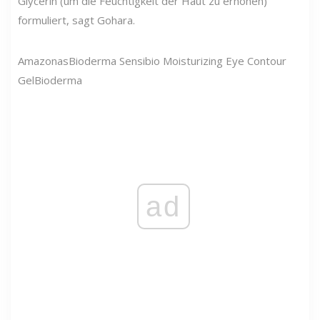
Glycerin (um die Feuchtigkeit der Haut zu erhöhen)
formuliert, sagt Gohara.
Amazonas
Bioderma Sensibio Moisturizing Eye Contour
Gel
Bioderma
ad