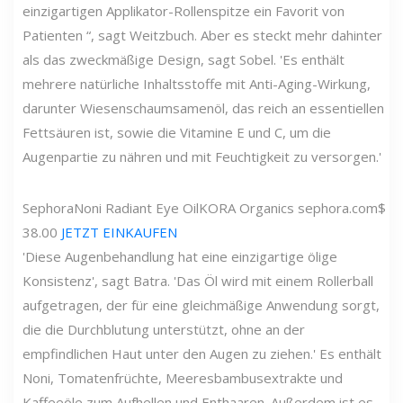
einzigartigen Applikator-Rollenspitze ein Favorit von
Patienten “, sagt Weitzbuch. Aber es steckt mehr dahinter
als das zweckmäßige Design, sagt Sobel. 'Es enthält
mehrere natürliche Inhaltsstoffe mit Anti-Aging-Wirkung,
darunter Wiesenschaumsamenöl, das reich an essentiellen
Fettsäuren ist, sowie die Vitamine E und C, um die
Augenpartie zu nähren und mit Feuchtigkeit zu versorgen.'
Sephora
Noni Radiant Eye Oil
KORA Organics
sephora.com
$
38.00
JETZT EINKAUFEN
'Diese Augenbehandlung hat eine einzigartige ölige
Konsistenz', sagt Batra. 'Das Öl wird mit einem Rollerball
aufgetragen, der für eine gleichmäßige Anwendung sorgt,
die die Durchblutung unterstützt, ohne an der
empfindlichen Haut unter den Augen zu ziehen.' Es enthält
Noni, Tomatenfrüchte, Meeresbambusextrakte und
Kaffeeöle zum Aufhellen und Enthaaren. Außerdem ist es