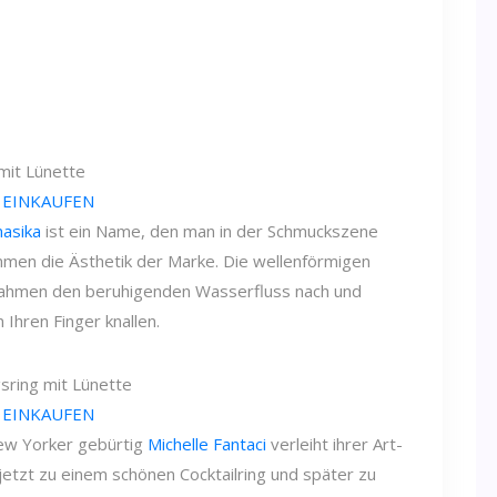
mit Lünette
 EINKAUFEN
masika
ist ein Name, den man in der Schmuckszene
immen die Ästhetik der Marke. Die wellenförmigen
m ahmen den beruhigenden Wasserfluss nach und
hren Finger knallen.
gsring mit Lünette
 EINKAUFEN
New Yorker gebürtig
Michelle Fantaci
verleiht ihrer Art-
 jetzt zu einem schönen Cocktailring und später zu