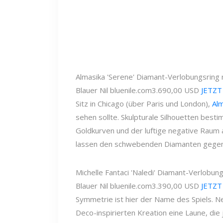
Almasika 'Serene' Diamant-Verlobungsring 
Blauer Nil
bluenile.com
3.690,00 USD
JETZT
Sitz in Chicago (über Paris und London),
Al
sehen sollte. Skulpturale Silhouetten best
Goldkurven und der luftige negative Rau
lassen den schwebenden Diamanten gegen I
Michelle Fantaci 'Naledi' Diamant-Verlobun
Blauer Nil
bluenile.com
3.390,00 USD
JETZT
Symmetrie ist hier der Name des Spiels. 
Deco-inspirierten Kreation eine Laune, die