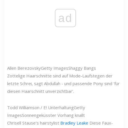
ad
Allen Berezovsky
Getty Images
Shaggy Bangs
Zottelige Haarschnitte sind auf Mode-Laufstegen der
letzte Schrei, sagt Abdullah - und passende Pony sind 'für
diesen Haarschnitt unverzichtbar'.
Todd Williamson / E! Unterhaltung
Getty
Images
Sonnengeküsster Vorhang knallt
Chrisell Stause's hairstylist
Bradley Leake
Diese Faux-