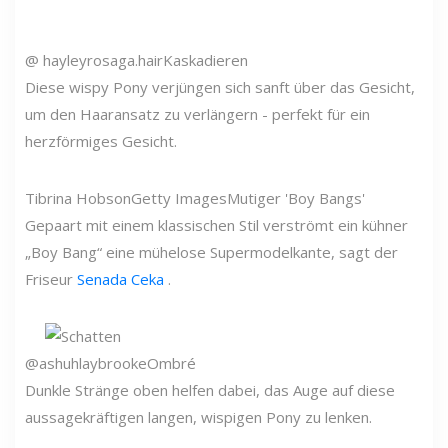
@ hayleyrosaga.hair
Kaskadieren
Diese wispy Pony verjüngen sich sanft über das Gesicht,
um den Haaransatz zu verlängern - perfekt für ein
herzförmiges Gesicht.
Tibrina Hobson
Getty Images
Mutiger 'Boy Bangs'
Gepaart mit einem klassischen Stil verströmt ein kühner
„Boy Bang“ eine mühelose Supermodelkante, sagt der
Friseur
Senada Ceka
.
@ashuhlaybrooke
Ombré
Dunkle Stränge oben helfen dabei, das Auge auf diese
aussagekräftigen langen, wispigen Pony zu lenken.