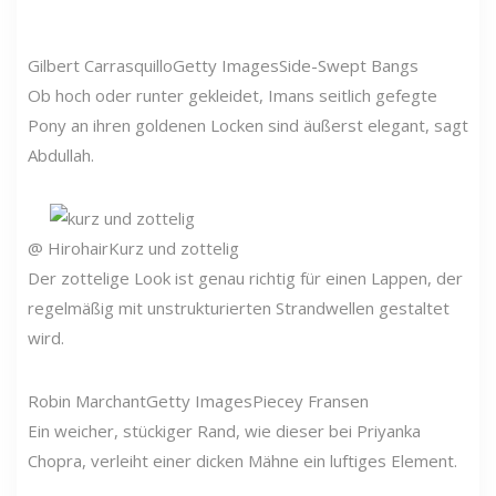
Gilbert Carrasquillo
Getty Images
Side-Swept Bangs
Ob hoch oder runter gekleidet, Imans seitlich gefegte
Pony an ihren goldenen Locken sind äußerst elegant, sagt
Abdullah.
@ Hirohair
Kurz und zottelig
Der zottelige Look ist genau richtig für einen Lappen, der
regelmäßig mit unstrukturierten Strandwellen gestaltet
wird.
Robin Marchant
Getty Images
Piecey Fransen
Ein weicher, stückiger Rand, wie dieser bei Priyanka
Chopra, verleiht einer dicken Mähne ein luftiges Element.