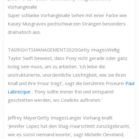
Vorhangknalle
Super schlanke Vorhangknalle sehen mit einer Farbe wie
Kasey Musgraves pechschwarzen Strängen besonders
dramatisch aus.
TASRIGHTSMANAGEMENT2020
Getty Images
Wellig
Taylor Swift beweist, dass Pony nicht gerade oder ganz
lockig sein muss, um zu arbeiten. 'Ich liebe die
unstrukturierte, unordentliche Leichtigkeit, wie sie ihren
Knall und ihre Frisur trägt', sagt die berühmte Friseurin
Paul
Labrecque
. 'Pony sollte immer frei und entspannt
geschnitten werden, wo Cowlicks auftreten.'
Jeffrey Mayer
Getty Images
Langer Vorhang knallt
'Jennifer Lopez hat den Shag-Haarschnitt zurückgebracht,
wie es sonst niemand konnte', sagt Michelle Cleveland,