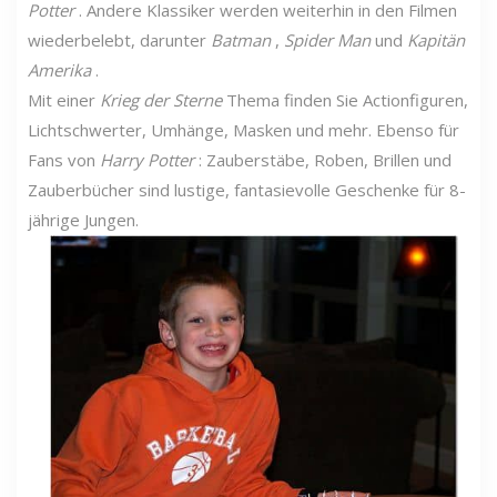
Potter
. Andere Klassiker werden weiterhin in den Filmen
wiederbelebt, darunter
Batman
,
Spider Man
und
Kapitän
Amerika
.
Mit einer
Krieg der Sterne
Thema finden Sie Actionfiguren,
Lichtschwerter, Umhänge, Masken und mehr. Ebenso für
Fans von
Harry Potter
: Zauberstäbe, Roben, Brillen und
Zauberbücher sind lustige, fantasievolle Geschenke für 8-
jährige Jungen.