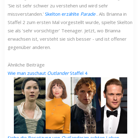
'Sie ist sehr schwer zu verstehen und wird sehr
missverstanden.'
Skelton erzählte
Parade
.
Als Brianna in
Staffel 2 zum ersten Mal vorgestellt wurde, spielte Skelton
sie als 'sehr vorsichtiger' Teenager. Jetzt, wo Brianna
erwachsen ist, versteht sie sich besser - und ist offener
gegenüber anderen.
Ähnliche Beiträge
Wie man zuschaut
Outlander
Staffel 4
Siehe die Besetzung von
Outlander
im echten Leben